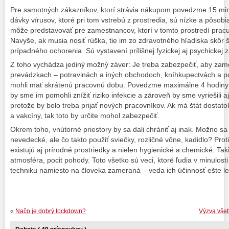
Pre samotných zákazníkov, ktorí strávia nákupom povedzme 15 minút
dávky vírusov, ktoré pri tom vstrebú z prostredia, sú nízke a pôsob
môže predstavovať pre zamestnancov, ktorí v tomto prostredí pracu
Navyše, ak musia nosiť rúška, tie im zo zdravotného hľadiska skôr 
prípadného ochorenia. Sú vystavení prílišnej fyzickej aj psychickej z
Z toho vychádza jediný možný záver: Je treba zabezpečiť, aby zam
prevádzkach – potravinách a iných obchodoch, kníhkupectvách a p
mohli mať skrátenú pracovnú dobu. Povedzme maximálne 4 hodiny 
by sme im pomohli znížiť riziko infekcie a zároveň by sme vyriešili 
pretože by bolo treba prijať nových pracovníkov. Ak má štát dostato
a vakcíny, tak toto by určite mohol zabezpečiť.
Okrem toho, vnútorné priestory by sa dali chrániť aj inak. Možno s
nevedecké, ale čo takto použiť sviečky, rozličné vône, kadidlo? Proti 
existujú aj prírodné prostriedky a nielen hygienické a chemické. Tak
atmosféra, pocit pohody. Toto všetko sú veci, ktoré ľudia v minulost
techniku namiesto na človeka zameraná – veda ich účinnosť ešte le
«
Načo je dobrý lockdown?
Výzva vše