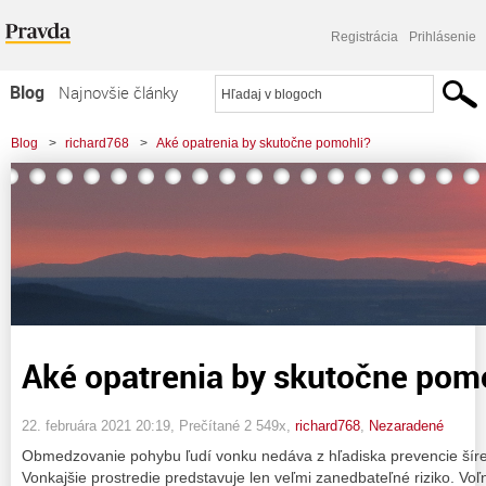
Registrácia
Prihlásenie
Blog
Najnovšie články
Najčítanejšie články
Blog
>
richard768
>
Aké opatrenia by skutočne pomohli?
Najkomentovanejšie články
Zoznam blogov
Komerčné blogy
Aké opatrenia by skutočne pom
22. februára 2021 20:19
, Prečítané 2 549x,
richard768
,
Nezaradené
Obmedzovanie pohybu ľudí vonku nedáva z hľadiska prevencie šíre
Vonkajšie prostredie predstavuje len veľmi zanedbateľné riziko. Vo