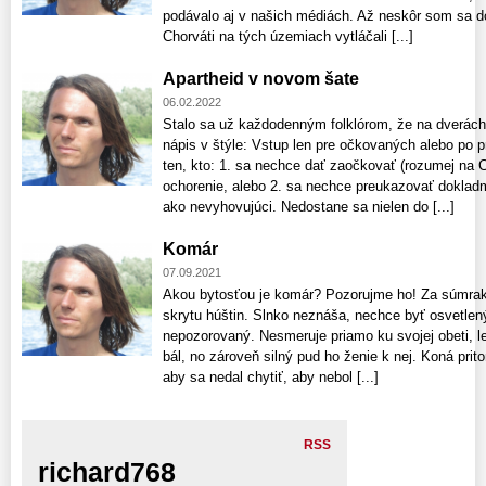
podávalo aj v našich médiách. Až neskôr som sa do
Chorváti na tých územiach vytláčali [...]
Apartheid v novom šate
06.02.2022
Stalo sa už každodenným folklórom, že na dverách,
nápis v štýle: Vstup len pre očkovaných alebo po 
ten, kto: 1. sa nechce dať zaočkovať (rozumej na 
ochorenie, alebo 2. sa nechce preukazovať dokladm
ako nevyhovujúci. Nedostane sa nielen do [...]
Komár
07.09.2021
Akou bytosťou je komár? Pozorujme ho! Za súmrak
skrytu húštin. Slnko neznáša, nechce byť osvetlen
nepozorovaný. Nesmeruje priamo ku svojej obeti, 
bál, no zároveň silný pud ho ženie k nej. Koná pri
aby sa nedal chytiť, aby nebol [...]
RSS
richard768