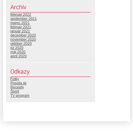
Archív
február 2022
september 2021
marec 2021
február 2021
január 2021
december 2020
november 2020
október 2020
júl 2020
máj 2020
apríl 2020
Odkazy
Fotky
Pravda.sk
Recepty
Šport
TV program