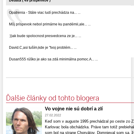
Debata ( 49 príspevkov )
Opatrenia - Stále viac ludí prechádza na... ...
Môj príspevok nebol primárne ku pandémii,ale... ...
:))ak bude spolocnost presvedcena ze je... ...
David.C,asi tuším,kde je "tvoj problém... ...
Dusan555 rúško je ako sa zdá minimálna pomoc.A... ...
Ďalšie články od tohto blogera
Vo vojne nie sú dobrí a zlí
27.02.2022
Keď som v auguste 1995 prechádzal po ceste zo Z
Karlovac bola obchádzka. Práve tam totiž prebieha
som bol na strane Chorvátov. Domnieval som sa, že