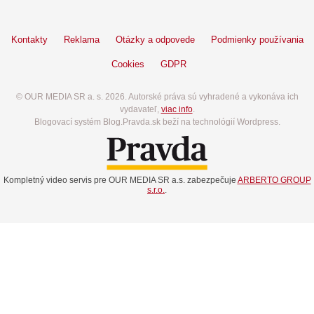
Kontakty
Reklama
Otázky a odpovede
Podmienky používania
Cookies
GDPR
© OUR MEDIA SR a. s. 2026. Autorské práva sú vyhradené a vykonáva ich
vydavateľ,
viac info
.
Blogovací systém Blog.Pravda.sk beží na technológií Wordpress.
Kompletný video servis pre OUR MEDIA SR a.s. zabezpečuje
ARBERTO GROUP
s.r.o.
.