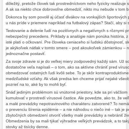
dôležitý, pretože človek tak prostredníctvom neho fyzicky realizuje
A ak sa niekto chce dobrovoľne obmedziť, nikto mu nebude v tom br
Dokonca by som povolil aj účasť divákov na vonkajších športových p
u nás príde v priemere napríklad na futbalový zápas? Stačí, aby si s
Testovanie a delenie ľudí na pozitívnych a negatívnych s rôznymi p
nebezpečný precedens. Príklady a analógie nám ponúka história, z k
isté platí o očkovaní. Pre človeka ceniaceho si ľudskú dôstojnosť, 
je akýkoľvek nátlak v tomto smere – pod akoukoľvek zámienkou – n
jednoznačne postaviť.
Za svoje zdravie si je do veľkej miery zodpovedný každý sám. Už s
dostatočne veľa napísali – o tom, ako sa aktívne chrániť pred vír
obmedzovať ostatných ľudí kvôli sebe. To je skôr kontraproduktívn
medziľudské vzťahy. Ak však predsa len chceme prijať nejaké všeo
pozrieť na to, aké by to mohli byť.
Snáď jediným problémom sú vnútorné priestory, kde sa pri väčšom
kumulovať v prostredí vírusové častice. Ale povedzte, ako to, že v
a malé prevádzky nepotravinového charakteru zatvorené? To nemá ž
o prevenciu šírenia epidémie – a nie náhodou o niečo iné – tak je
zbytočných obmedzení otvoriť všetky malé prevádzky a nebrániť živ
Obmedzenia by sa mali týkať výhradne veľkých prevádzok, a to takýc
stovky až tisícky denne.