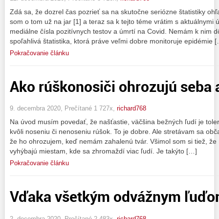
Zdá sa, že dozrel čas pozrieť sa na skutočne seriózne štatistiky o
som o tom už na jar [1] a teraz sa k tejto téme vrátim s aktuálnymi
mediálne čísla pozitívnych testov a úmrtí na Covid. Nemám k nim dô
spoľahlivá štatistika, ktorá práve veľmi dobre monitoruje epidémie 
Pokračovanie článku
Ako rúškonosiči ohrozujú seba 
9. decembra 2020, Prečítané 1 727x,
richard768
Na úvod musím povedať, že našťastie, väčšina bežných ľudí je tol
kvôli noseniu či nenoseniu rúšok. To je dobre. Ale stretávam sa obča
že ho ohrozujem, keď nemám zahalenú tvár. Všimol som si tiež, že 
vyhýbajú miestam, kde sa zhromaždí viac ľudí. Je takýto […]
Pokračovanie článku
Vďaka všetkým odvážnym ľuď
2. decembra 2020, Prečítané 2 483x,
richard768