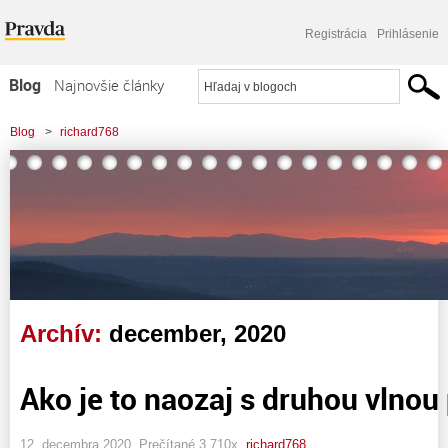
Registrácia
Prihlásenie
Blog
Najnovšie články
Najčítanejšie články
Blog
>
richard768
Najkomentovanejšie články
Zoznam blogov
Komerčné blogy
Archív:
december, 2020
Ako je to naozaj s druhou vlno
12. decembra 2020, Prečítané 3 710x,
richard768