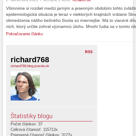
Všimnime si rozdiel medzi jarným a jesenným obdobím tohto zvlášt
epidemiologická situácia je teraz v niektorých krajinách vrátane Slo
obmedzenia nášho bežného života sú miernejšie. Má to viaceré dô
nich, ktorý určite zohral významnú úlohu. Mnohí ľudia sa v tomto o
Pokračovanie článku
RSS
richard768
richard768.blog.pravda.sk
Štatistiky blogu
Počet článkov: 37
Celková čítanosť: 115713x
Priemerná čítanosť článkov: 3127x