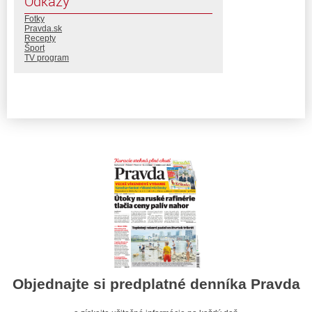
Odkazy
Fotky
Pravda.sk
Recepty
Šport
TV program
Objednajte si predplatné denníka Pravda